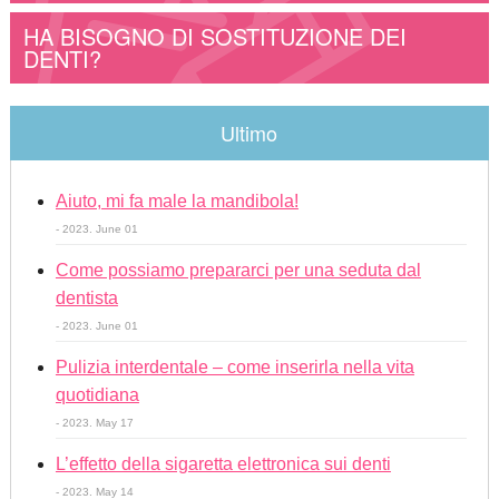
HA BISOGNO DI SOSTITUZIONE DEI
DENTI?
Ultimo
Aiuto, mi fa male la mandibola!
- 2023. June 01
Come possiamo prepararci per una seduta dal
dentista
- 2023. June 01
Pulizia interdentale – come inserirla nella vita
quotidiana
- 2023. May 17
L’effetto della sigaretta elettronica sui denti
- 2023. May 14