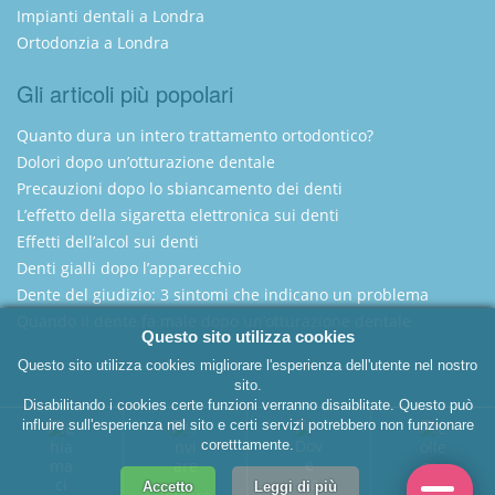
Impianti dentali a Londra
Ortodonzia a Londra
Gli articoli più popolari
Quanto dura un intero trattamento ortodontico?
Dolori dopo un’otturazione dentale
Precauzioni dopo lo sbiancamento dei denti
L’effetto della sigaretta elettronica sui denti
Effetti dell’alcol sui denti
Denti gialli dopo l’apparecchio
Dente del giudizio: 3 sintomi che indicano un problema
Quando il dente fa male dopo un’otturazione dentale
Questo sito utilizza cookies
Questo sito utilizza cookies migliorare l'esperienza dell'utente nel nostro
sito.
Disabilitando i cookies certe funzioni verranno disaiblitate. Questo può
Italian Dentist London
influire sull'esperienza nel sito e certi servizi potrebbero non funzionare
coretttamente.
Copyright 2025 - Dentista Italiano a Londra
Accetto
Leggi di più