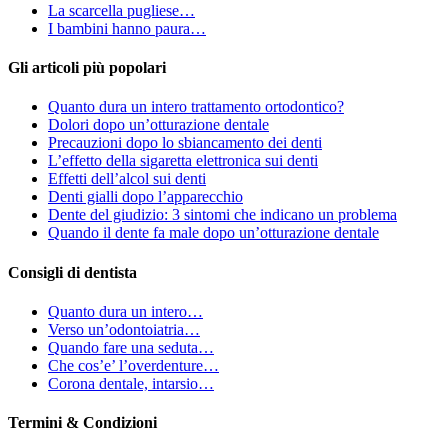
La scarcella pugliese…
I bambini hanno paura…
Gli articoli più popolari
Quanto dura un intero trattamento ortodontico?
Dolori dopo un’otturazione dentale
Precauzioni dopo lo sbiancamento dei denti
L’effetto della sigaretta elettronica sui denti
Effetti dell’alcol sui denti
Denti gialli dopo l’apparecchio
Dente del giudizio: 3 sintomi che indicano un problema
Quando il dente fa male dopo un’otturazione dentale
Consigli di dentista
Quanto dura un intero…
Verso un’odontoiatria…
Quando fare una seduta…
Che cos’e’ l’overdenture…
Corona dentale, intarsio…
Termini & Condizioni