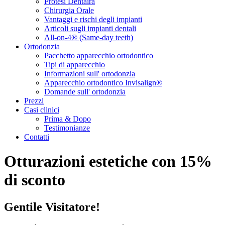
Protesi Dentaira
Chirurgia Orale
Vantaggi e rischi degli impianti
Articoli sugli impianti dentali
All-on-4® (Same-day teeth)
Ortodonzia
Pacchetto apparecchio ortodontico
Tipi di apparecchio
Informazioni sull' ortodonzia
Apparecchio ortodontico Invisalign®
Domande sull' ortodonzia
Prezzi
Casi clinici
Prima & Dopo
Testimonianze
Contatti
Otturazioni estetiche con 15%
di sconto
Gentile Visitatore!