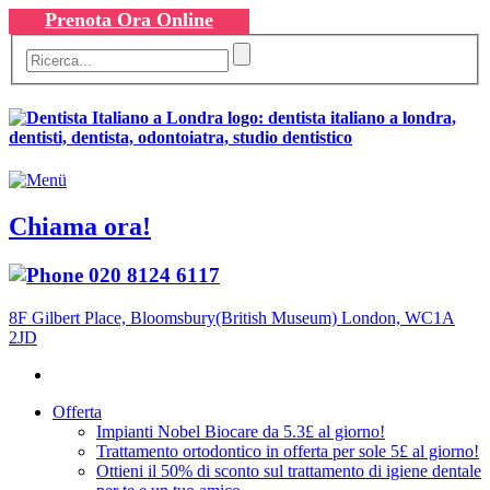
Prenota Ora Online
Chiama ora!
020 8124 6117
8F Gilbert Place, Bloomsbury(British Museum) London, WC1A
2JD
Offerta
Impianti Nobel Biocare da 5.3£ al giorno!
Trattamento ortodontico in offerta per sole 5£ al giorno!
Ottieni il 50% di sconto sul trattamento di igiene dentale