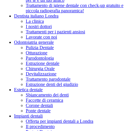
per te e un tuo amico
Trattamento di igiene dentale con check-up gratuito e
piccola radiografia panoramica!
Dentista italiano Londra
La clinica
I nostri dottori
Trattamenti per i pazienti ansiosi
Lavorate con noi
Odontoiatria generale
Pulizia Dentale
Otturazione
Parodontologia
Estrazione dentale
Chirurgia Orale
Devitalizzazione
Trattamento parodontale
Estrazione denti del giudizio
Estetica dentale
Sbiancamento dei denti
Faccette di ceramica
Corone dentali
Ponte dentale
Impianti dentali
Offerta per impianti dentali a Londra
Il procedimento