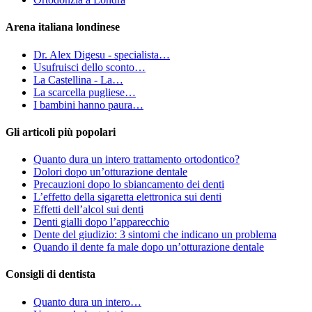
Arena italiana londinese
Dr. Alex Digesu - specialista…
Usufruisci dello sconto…
La Castellina - La…
La scarcella pugliese…
I bambini hanno paura…
Gli articoli più popolari
Quanto dura un intero trattamento ortodontico?
Dolori dopo un’otturazione dentale
Precauzioni dopo lo sbiancamento dei denti
L’effetto della sigaretta elettronica sui denti
Effetti dell’alcol sui denti
Denti gialli dopo l’apparecchio
Dente del giudizio: 3 sintomi che indicano un problema
Quando il dente fa male dopo un’otturazione dentale
Consigli di dentista
Quanto dura un intero…