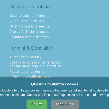
Consigli di dentista
Quanto dura un intero…
Verso un’odontoiatria…
Quando fare una seduta…
Che cos’e’ l’overdenture…
Corona dentale, intarsio…
Termini & Condizioni
Tutela della privacy
Cosa fare in caso di emergenza
dentale fuori orario di apertura
Reclamo del paziente
Informativa sulla privacy
Prenotazione e appuntamento
Questo sito utilizza cookies
Questo sito utilizza cookies migliorare l'esperienza dell'utente nel nostro sito.
rranno disaiblitate. Questo può influire sull'esperienza nel sito e certi serviz
Italian Dentist London
Accetto
Leggi di più