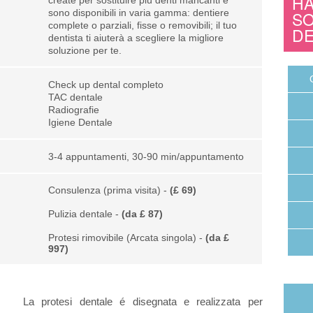
HA
create per sostituire più denti mancanti e
sono disponibili in varia gamma: dentiere
SO
complete o parziali, fisse o removibili; il tuo
izzazione
Articoli sugli impianti dentali
DE
dentista ti aiuterà a scegliere la migliore
soluzione per te.
mento parodontale
All-on-4® (Same-day teeth)
Check up dental completo
one denti del giudizio
TAC dentale
Radiografie
Igiene Dentale
3-4 appuntamenti, 30-90 min/appuntamento
Consulenza (prima visita) -
(£ 69)
Pulizia dentale -
(da £ 87)
Protesi rimovibile (Arcata singola) -
(da £
997)
La protesi dentale é disegnata e realizzata per