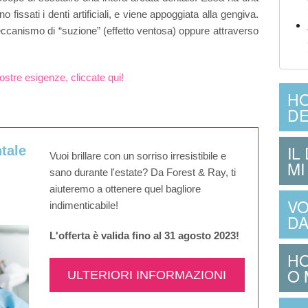
fissati i denti artificiali, e viene appoggiata alla gengiva.
ccanismo di “suzione” (effetto ventosa) oppure attraverso
ostre esigenze, cliccate qui!
HO
DE
IL
tale
Vuoi brillare con un sorriso irresistibile e
MI
sano durante l'estate? Da Forest & Ray, ti
aiuteremo a ottenere quel bagliore
VO
indimenticabile!
DA
L'offerta è valida fino al 31 agosto 2023!
HO
O 
ULTERIORI INFORMAZIONI