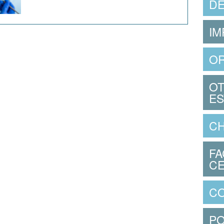
DE
IM
O
OT
ES
CH
FA
CE
CO
PO