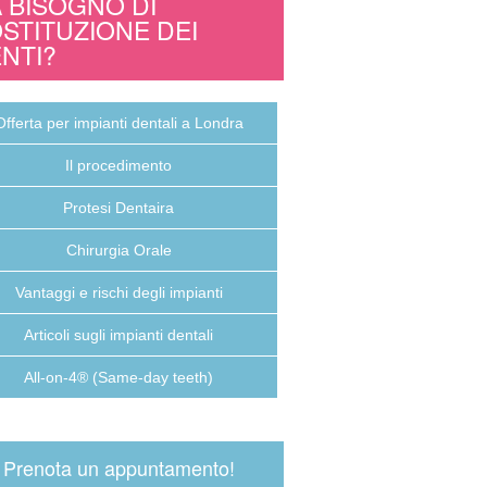
 BISOGNO DI
STITUZIONE DEI
NTI?
Offerta per impianti dentali a Londra
Il procedimento
Protesi Dentaira
Chirurgia Orale
Vantaggi e rischi degli impianti
Articoli sugli impianti dentali
All-on-4® (Same-day teeth)
Prenota un appuntamento!