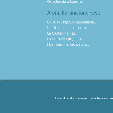
Ortodonzia a Londra
Arena italiana londinese
Dr. Alex Digesu - specialista…
Usufruisci dello sconto…
La Castellina - La…
La scarcella pugliese…
I bambini hanno paura…
Disabilitando i cookies certe funzioni ve