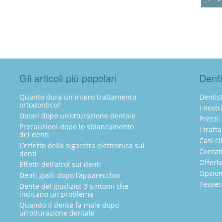
Gli articoli più popolari
Denti
Quanto dura un intero trattamento
Dentist
ortodontico?
I nostr
Dolori dopo un’otturazione dentale
Prezzi
Precauzioni dopo lo sbiancamento
I tratt
dei denti
Casi cl
L’effetto della sigaretta elettronica sui
Contat
denti
Offert
Effetti dell’alcol sui denti
Opzion
Denti gialli dopo l’apparecchio
Tesser
Dente del giudizio: 3 sintomi che
indicano un problema
Quando il dente fa male dopo
un’otturazione dentale