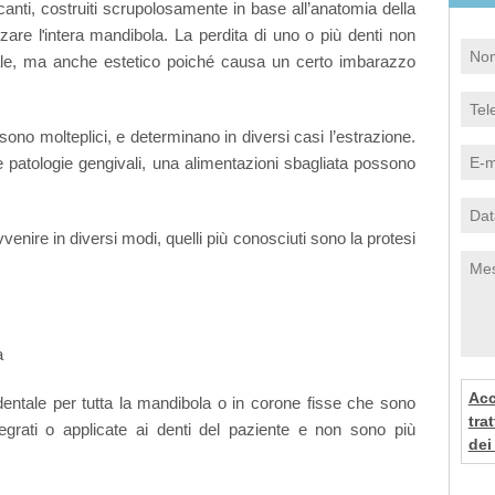
anti, costruiti scrupolosamente in base all’anatomia della
zare l
intera mandibola. La perdita di uno o più denti non
'
ale, ma anche estetico poiché causa un certo imbarazzo
no molteplici, e determinano in diversi casi l’estrazione.
 le patologie gengivali, una alimentazioni sbagliata possono
venire in diversi modi, quelli più conosciuti sono la protesi
Acc
entale per tutta la mandibola o in corone fisse che sono
tra
egrati o applicate ai denti del paziente e non sono più
dei