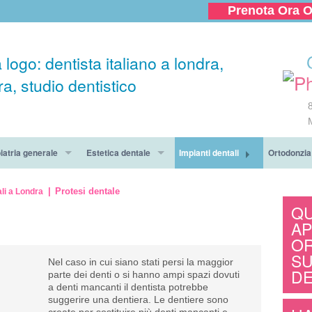
Prenota Ora O
iatria generale
Estetica dentale
Impianti dentali
Ortodonzia
 Dentale
Sbiancamento dei denti
Offerta per impianti dentali a Lon
Pacchetto 
Protesi dentale
ali a Londra
QU
 giorno!
zione
Faccette di ceramica
Il procedimento
Tipi di app
AP
O
e dentale per te e un tuo amico
ntologia
Corone dentali
Protesi Dentaira
Informazion
SU
Nel caso in cui siano stati persi la maggior
DE
parte dei denti o si hanno ampi spazi dovuti
uito e piccola radiografia panoramica!
ione dentale
Ponte dentale
Chirurgia Orale
Apparecchi
a denti mancanti il dentista potrebbe
suggerire una dentiera. Le dentiere sono
gia Orale
Vantaggi e rischi degli impianti
Domande su