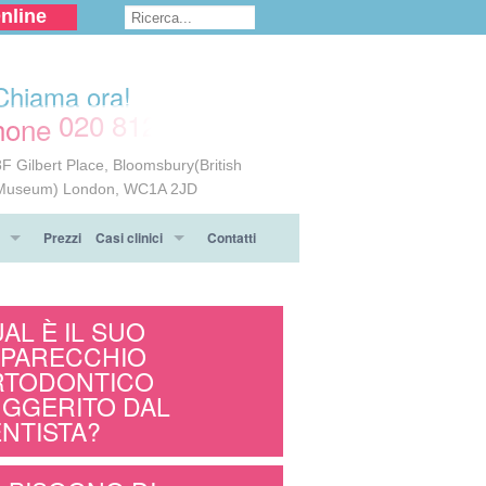
nline
Chiama ora!
020 8124 6117
8F Gilbert Place, Bloomsbury(British
Museum) London, WC1A 2JD
Prezzi
Casi clinici
Contatti
dra
apparecchio ortodontico
Prima & Dopo
AL È IL SUO
arecchio
Testimonianze
PARECCHIO
RTODONTICO
i sull' ortodonzia
GGERITO DAL
NTISTA?
o ortodontico Invisalign®
ll' ortodonzia