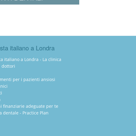
sta italiano a Londra
a italiano a Londra - La clinica
i dottori
amenti per i pazienti ansiosi
inici
ti
a
i finanziarie adeguate per te
a dentale - Practice Plan