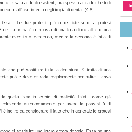
viene fissata ai denti esistenti, ma spesso accade che tutti
ocedere all’inserimento degli impianti dentali (4-8).
rie fisse. Le due protesi più conosciute sono la protesi
 Free. La prima è composta di una lega di metalli e di una
amente rivestita di ceramica, mentre la seconda è fatta di
o che può sostituire tutta la dentatura. Si tratta di una
iente può e deve estrarla regolarmente per pulire il cavo
da quella fissa in termini di praticità. Infatti, come già
e reinserirla autonomamente per avere la possibilità di
i è inoltre da considerare il fatto che in generale le protesi
scopo di sostituire una intera arcata dentale. Essa ha una