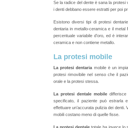
Se la radice del dente è sana la protesi 
i denti debbano essere estratti per poi pr
Esistono diversi tipi di protesi denta
dentaria in metallo-ceramica e il metal
percentuale variabile d’oro, ed è inter
ceramica e non contiene metallo.
La protesi mobile
La protesi dentaria
mobile è un impiant
protesi rimovibile nel senso che il paz
orale e la protesi stessa.
La protesi dentale mobile
differisce 
specificato, il paziente può estrarla 
effettuare un’accurata pulizia dei denti. V
mobili costano meno di quelle fisse.
La protesi dentale
totale ha invece lo 