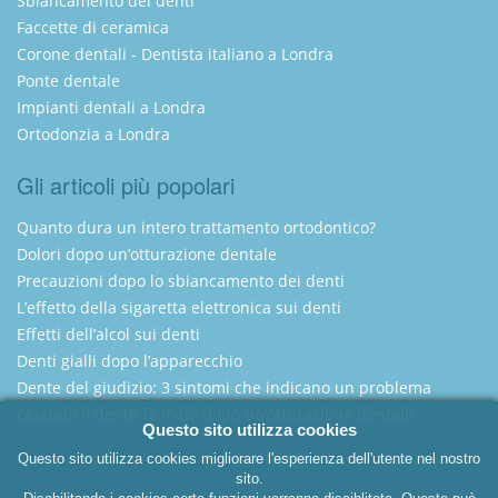
Sbiancamento dei denti
Faccette di ceramica
Corone dentali - Dentista italiano a Londra
Ponte dentale
Impianti dentali a Londra
Ortodonzia a Londra
Gli articoli più popolari
Quanto dura un intero trattamento ortodontico?
Dolori dopo un’otturazione dentale
Precauzioni dopo lo sbiancamento dei denti
L’effetto della sigaretta elettronica sui denti
Effetti dell’alcol sui denti
Denti gialli dopo l’apparecchio
Dente del giudizio: 3 sintomi che indicano un problema
Quando il dente fa male dopo un’otturazione dentale
Questo sito utilizza cookies
Questo sito utilizza cookies migliorare l'esperienza dell'utente nel nostro
sito.