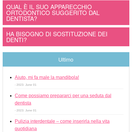
QUAL È IL SUO APPARECCHIO
ORTODONTICO SUGGERITO DAL
DENTISTA?
HA BISOGNO DI SOSTITUZIONE DEI
DENTI?
Ultimo
Aiuto, mi fa male la mandibola!
- 2023. June 01
Come possiamo prepararci per una seduta dal
dentista
- 2023. June 01
Pulizia interdentale – come inserirla nella vita
quotidiana