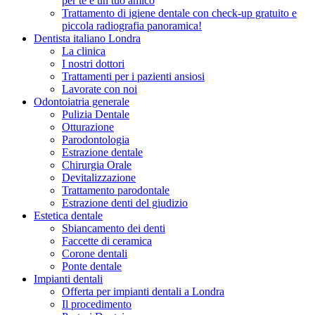
per te e un tuo amico
Trattamento di igiene dentale con check-up gratuito e
piccola radiografia panoramica!
Dentista italiano Londra
La clinica
I nostri dottori
Trattamenti per i pazienti ansiosi
Lavorate con noi
Odontoiatria generale
Pulizia Dentale
Otturazione
Parodontologia
Estrazione dentale
Chirurgia Orale
Devitalizzazione
Trattamento parodontale
Estrazione denti del giudizio
Estetica dentale
Sbiancamento dei denti
Faccette di ceramica
Corone dentali
Ponte dentale
Impianti dentali
Offerta per impianti dentali a Londra
Il procedimento