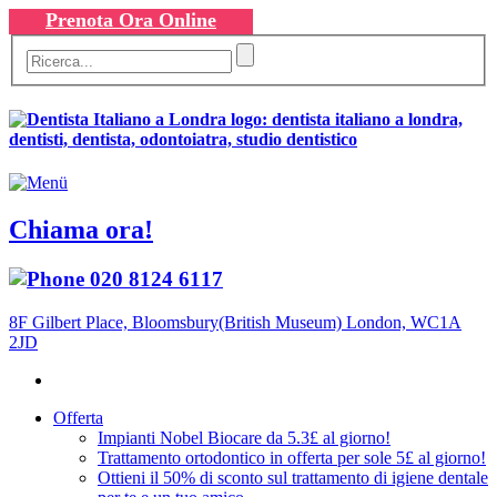
Prenota Ora Online
Chiama ora!
020 8124 6117
8F Gilbert Place, Bloomsbury(British Museum) London, WC1A
2JD
Offerta
Impianti Nobel Biocare da 5.3£ al giorno!
Trattamento ortodontico in offerta per sole 5£ al giorno!
Ottieni il 50% di sconto sul trattamento di igiene dentale