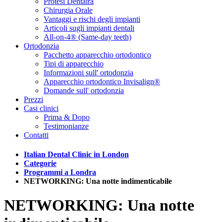
Protesi Dentaira
Chirurgia Orale
Vantaggi e rischi degli impianti
Articoli sugli impianti dentali
All-on-4® (Same-day teeth)
Ortodonzia
Pacchetto apparecchio ortodontico
Tipi di apparecchio
Informazioni sull' ortodonzia
Apparecchio ortodontico Invisalign®
Domande sull' ortodonzia
Prezzi
Casi clinici
Prima & Dopo
Testimonianze
Contatti
Italian Dental Clinic in London
Categorie
Programmi a Londra
NETWORKING: Una notte indimenticabile
NETWORKING: Una notte