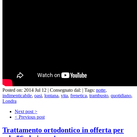
Posted on: 2014 Jul 12 |
Consegnato dal:
|
Tags:
notte
,
indimenticabile
,
oasi
,
lontana
,
vita
,
frenetica
,
trambusto
,
quotidiano
,
Londra
Next post >
< Previous post
Trattamento ortodontico in offerta per