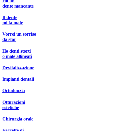
Ho un
dente mancante
Il dente
mi fa male
Vorrei un sorriso
da star
Ho denti storti
o male allineati
Devitalizzazione
Impianti dentali
Ortodonzia
Otturazioni
estetiche
Chirurgia orale
Faccette di