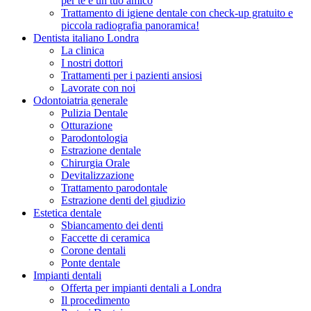
per te e un tuo amico
Trattamento di igiene dentale con check-up gratuito e
piccola radiografia panoramica!
Dentista italiano Londra
La clinica
I nostri dottori
Trattamenti per i pazienti ansiosi
Lavorate con noi
Odontoiatria generale
Pulizia Dentale
Otturazione
Parodontologia
Estrazione dentale
Chirurgia Orale
Devitalizzazione
Trattamento parodontale
Estrazione denti del giudizio
Estetica dentale
Sbiancamento dei denti
Faccette di ceramica
Corone dentali
Ponte dentale
Impianti dentali
Offerta per impianti dentali a Londra
Il procedimento