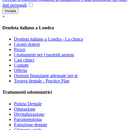
dati personali
Inviare
×
Dentista italiano a Londra
Dentista italiano a Londra - La clinica
I nostri dottori
Prezzi
I trattamenti per i pazienti ansiosi
Casi clinici
Contatti
Offerta
Opzioni finanziarie adeguate per te
Tessera dentale - Practice Plan
Trattamenti odontoiatrici
Pulizia Dentale
Otturazione
Devitalizzazione
Parodontologia
Estrazione dentale
Chirurgia orale