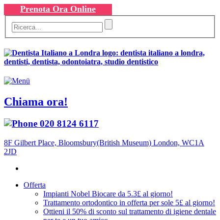
Prenota Ora Online
Chiama ora!
020 8124 6117
8F Gilbert Place, Bloomsbury(British Museum) London, WC1A
2JD
Offerta
Impianti Nobel Biocare da 5.3£ al giorno!
Trattamento ortodontico in offerta per sole 5£ al giorno!
Ottieni il 50% di sconto sul trattamento di igiene dentale