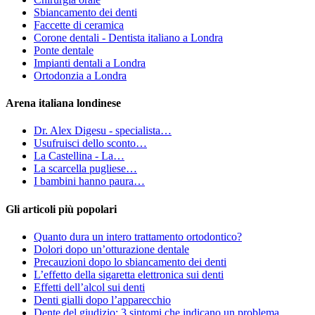
Sbiancamento dei denti
Faccette di ceramica
Corone dentali - Dentista italiano a Londra
Ponte dentale
Impianti dentali a Londra
Ortodonzia a Londra
Arena italiana londinese
Dr. Alex Digesu - specialista…
Usufruisci dello sconto…
La Castellina - La…
La scarcella pugliese…
I bambini hanno paura…
Gli articoli più popolari
Quanto dura un intero trattamento ortodontico?
Dolori dopo un’otturazione dentale
Precauzioni dopo lo sbiancamento dei denti
L’effetto della sigaretta elettronica sui denti
Effetti dell’alcol sui denti
Denti gialli dopo l’apparecchio
Dente del giudizio: 3 sintomi che indicano un problema