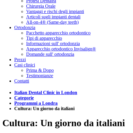
Protesi Dentaira
Chirurgia Orale
Vantaggi e rischi degli impianti
Articoli sugli impianti dentali
All-on-4® (Same-day teeth)
Ortodonzia
Pacchetto apparecchio ortodontico
Tipi di apparecchio
Informazioni sull' ortodonzia
Apparecchio ortodontico Invisalign®
Domande sull' ortodonzia
Prezzi
Casi clinici
Prima & Dopo
Testimonianze
Contatti
Italian Dental Clinic in London
Categorie
Programmi a Londra
Cultura: Un giorno da italiani
Cultura: Un giorno da italiani