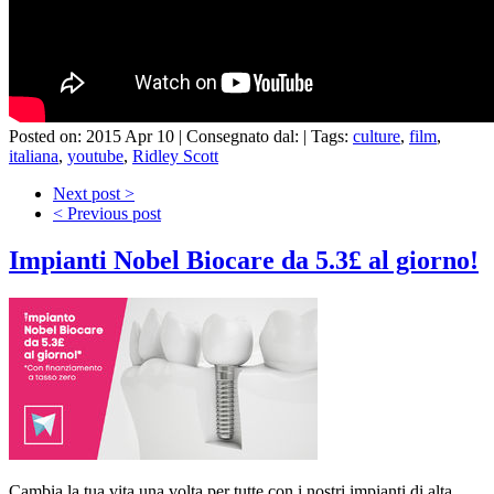
Posted on: 2015 Apr 10 |
Consegnato dal:
|
Tags:
culture
,
film
,
italiana
,
youtube
,
Ridley Scott
Next post >
< Previous post
Impianti Nobel Biocare da 5.3£ al giorno!
Cambia la tua vita una volta per tutte con i nostri impianti di alta