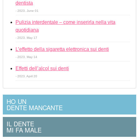
dentista
- 2023. June 01
Pulizia interdentale – come inserirla nella vita
quotidiana
- 2023. May 17
L’effetto della sigaretta elettronica sui denti
- 2023. May 14
Effetti dell’alcol sui denti
- 2023. April 20
HO UN
DENTE MANCANTE
IL DENTE
MI FA MALE