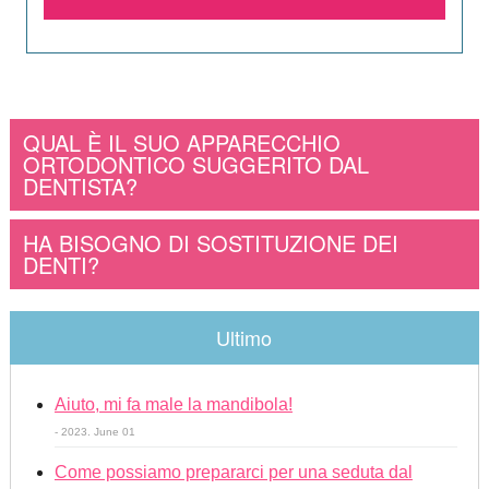
QUAL È IL SUO APPARECCHIO
ORTODONTICO SUGGERITO DAL
DENTISTA?
HA BISOGNO DI SOSTITUZIONE DEI
DENTI?
Ultimo
Aiuto, mi fa male la mandibola!
- 2023. June 01
Come possiamo prepararci per una seduta dal