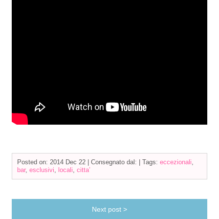
Posted on: 2014 Dec 22 |
Consegnato dal:
|
Tags:
eccezionali
,
bar
,
esclusivi
,
locali
,
citta’
Next post >