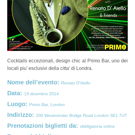
Cocktails eccezionali, design chic al Primo Bar, uno dei
locali piu’ esclusivi della citta’ di Londra.
Nome dell’evento:
Renato D'Aiello
Data:
19 dicembre 2014
Luogo:
Primo Bar, London
Indirizzo:
200 Westminster Bridge Road London SE1 7UT
Prenotazioni biglietti da:
obbligatoria online