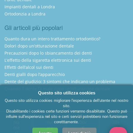
Impianti dentali a Londra
Ortodonzia a Londra
Gli articoli più popolari
Quanto dura un intero trattamento ortodontico?
Dolori dopo un’otturazione dentale
Precauzioni dopo lo sbiancamento dei denti
L’effetto della sigaretta elettronica sui denti
Effetti dell’alcol sui denti
Denti gialli dopo l’apparecchio
Dente del giudizio: 3 sintomi che indicano un problema
Quando il dente fa male dopo un’otturazione dentale
Questo sito utilizza cookies
Questo sito utilizza cookies migliorare l'esperienza dell'utente nel nostro
sito.
Disabilitando i cookies certe funzioni verranno disaiblitate. Questo può
Italian Dentist London
influire sull'esperienza nel sito e certi servizi potrebbero non funzionare
coretttamente.
Copyright 2025 - Dentista Italiano a Londra