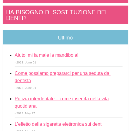
HA BISOGNO DI SOSTITUZIONE DEI
DENTI?
Ultimo
Aiuto, mi fa male la mandibola!
- 2023. June 01
Come possiamo prepararci per una seduta dal
dentista
- 2023. June 01
Pulizia interdentale – come inserirla nella vita
quotidiana
- 2023. May 17
L’effetto della sigaretta elettronica sui denti