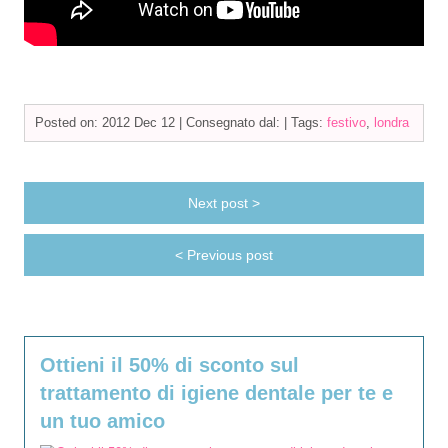
Posted on: 2012 Dec 12 |
Consegnato dal:
|
Tags:
festivo
,
londra
Next post >
< Previous post
Ottieni il 50% di sconto sul
trattamento di igiene dentale per te e
un tuo amico