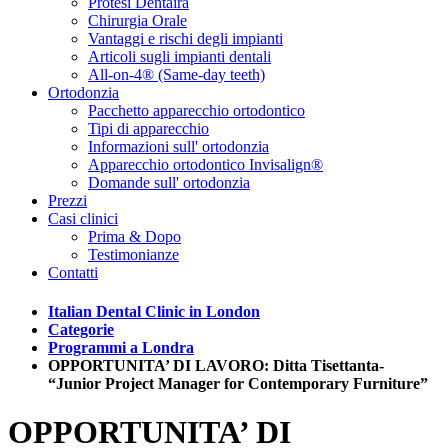
Protesi Dentaira
Chirurgia Orale
Vantaggi e rischi degli impianti
Articoli sugli impianti dentali
All-on-4® (Same-day teeth)
Ortodonzia
Pacchetto apparecchio ortodontico
Tipi di apparecchio
Informazioni sull' ortodonzia
Apparecchio ortodontico Invisalign®
Domande sull' ortodonzia
Prezzi
Casi clinici
Prima & Dopo
Testimonianze
Contatti
Italian Dental Clinic in London
Categorie
Programmi a Londra
OPPORTUNITA’ DI LAVORO: Ditta Tisettanta-
“Junior Project Manager for Contemporary Furniture”
OPPORTUNITA’ DI