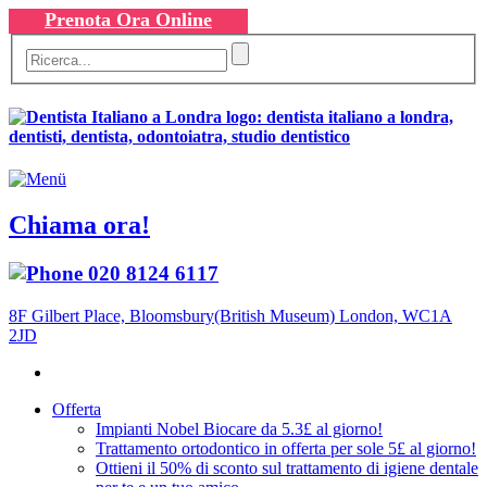
Prenota Ora Online
Chiama ora!
020 8124 6117
8F Gilbert Place, Bloomsbury(British Museum) London, WC1A
2JD
Offerta
Impianti Nobel Biocare da 5.3£ al giorno!
Trattamento ortodontico in offerta per sole 5£ al giorno!
Ottieni il 50% di sconto sul trattamento di igiene dentale