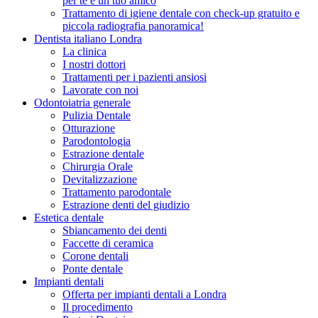
per te e un tuo amico
Trattamento di igiene dentale con check-up gratuito e
piccola radiografia panoramica!
Dentista italiano Londra
La clinica
I nostri dottori
Trattamenti per i pazienti ansiosi
Lavorate con noi
Odontoiatria generale
Pulizia Dentale
Otturazione
Parodontologia
Estrazione dentale
Chirurgia Orale
Devitalizzazione
Trattamento parodontale
Estrazione denti del giudizio
Estetica dentale
Sbiancamento dei denti
Faccette di ceramica
Corone dentali
Ponte dentale
Impianti dentali
Offerta per impianti dentali a Londra
Il procedimento