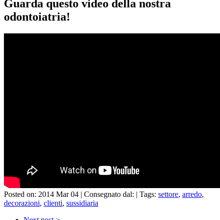
Guarda questo video della nostra
odontoiatria!
Posted on: 2014 Mar 04 |
Consegnato dal:
|
Tags:
settore
,
arredo
,
decorazioni
,
clienti
,
sussidiaria
Next post >