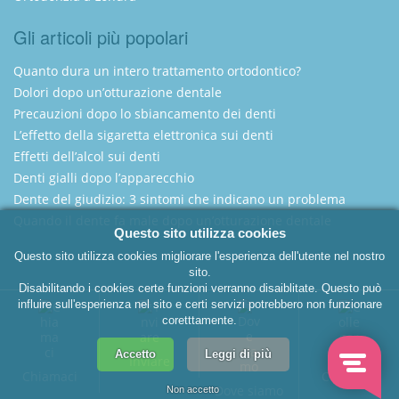
Gli articoli più popolari
Quanto dura un intero trattamento ortodontico?
Dolori dopo un’otturazione dentale
Precauzioni dopo lo sbiancamento dei denti
L’effetto della sigaretta elettronica sui denti
Effetti dell’alcol sui denti
Denti gialli dopo l’apparecchio
Dente del giudizio: 3 sintomi che indicano un problema
Quando il dente fa male dopo un’otturazione dentale
Questo sito utilizza cookies
Questo sito utilizza cookies migliorare l'esperienza dell'utente nel nostro
sito.
Disabilitando i cookies certe funzioni verranno disaiblitate. Questo può
Italian Dentist London
influire sull'esperienza nel sito e certi servizi potrebbero non funzionare
coretttamente.
Copyright 2025 - Dentista Italiano a Londra
Accetto
Leggi di più
Inviare
Chiamaci
Collegare
Dove siamo
Non accetto