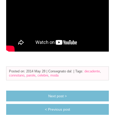
Posted on: 2014 May 28 |
Consegnato dal:
|
Tags:
decadente
,
connotano
,
parole
,
celebre
,
moda
Next post >
< Previous post