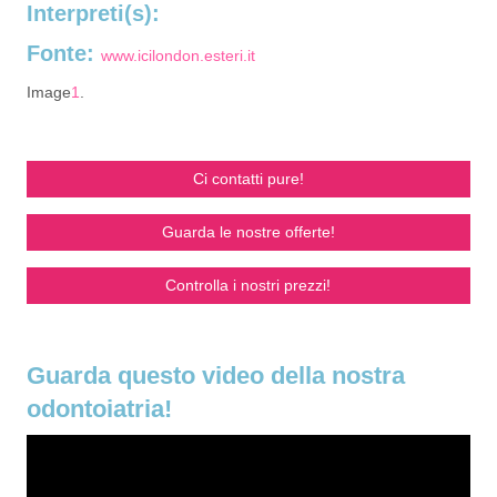
Interpreti(s):
Fonte:
www.icilondon.esteri.it
Image
1
.
Ci contatti pure!
Guarda le nostre offerte!
Controlla i nostri prezzi!
Guarda questo video della nostra
odontoiatria!