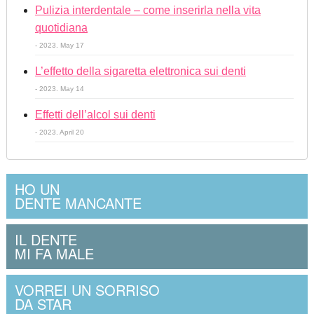
Pulizia interdentale – come inserirla nella vita
quotidiana
- 2023. May 17
L’effetto della sigaretta elettronica sui denti
- 2023. May 14
Effetti dell’alcol sui denti
- 2023. April 20
HO UN
DENTE MANCANTE
IL DENTE
MI FA MALE
VORREI UN SORRISO
DA STAR