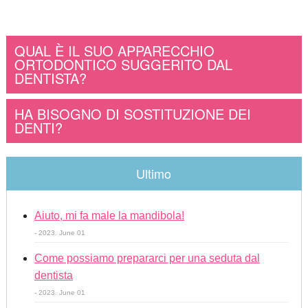
QUAL È IL SUO APPARECCHIO
ORTODONTICO SUGGERITO DAL
DENTISTA?
HA BISOGNO DI SOSTITUZIONE DEI
DENTI?
Ultimo
Aiuto, mi fa male la mandibola!
- 2023. June 01
Come possiamo prepararci per una seduta dal
dentista
- 2023. June 01