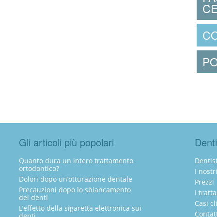
CE
CO
PO
Gli articoli più popolari
Denti
Quanto dura un intero trattamento
Dentist
ortodontico?
I nostr
Dolori dopo un’otturazione dentale
Prezzi
Precauzioni dopo lo sbiancamento
I tratt
dei denti
Casi cl
L’effetto della sigaretta elettronica sui
Contat
denti