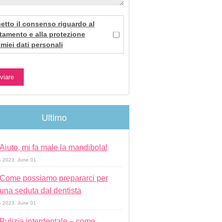
etto il consenso riguardo al
ttamento e alla protezione
 miei dati personali
Ultimo
Aiuto, mi fa male la mandibola!
- 2023. June 01
Come possiamo prepararci per
una seduta dal dentista
- 2023. June 01
Pulizia interdentale – come