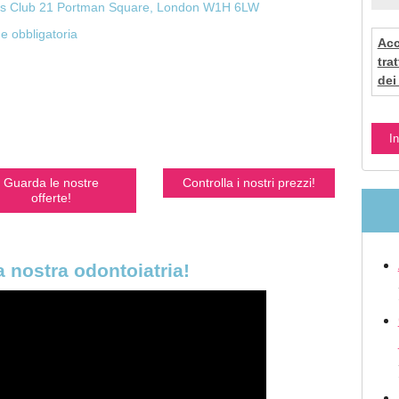
s Club 21 Portman Square, London W1H 6LW
e obbligatoria
Acc
tra
dei
Guarda le nostre
Controlla i nostri prezzi!
offerte!
 nostra odontoiatria!