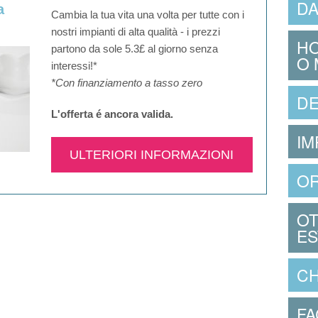
DA
a
Cambia la tua vita una volta per tutte con i
nostri impianti di alta qualità - i prezzi
HO
partono da sole 5.3£ al giorno senza
O 
interessi!*
*Con finanziamento a tasso zero
DE
L'offerta é ancora valida.​
IM
ULTERIORI INFORMAZIONI
O
OT
ES
CH
FA