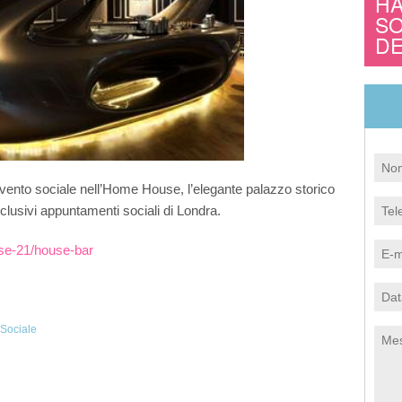
HA
SO
izzazione
Articoli sugli impianti dentali
DE
mento parodontale
All-on-4® (Same-day teeth)
one denti del giudizio
vento sociale nell’Home House, l’elegante palazzo storico
sclusivi appuntamenti sociali di Londra.
se-21/house-bar
 Sociale