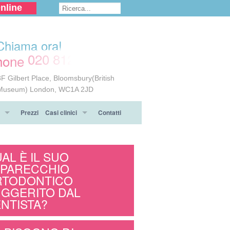
nline
Chiama ora!
020 8124 6117
8F Gilbert Place, Bloomsbury(British
Museum) London, WC1A 2JD
Prezzi
Casi clinici
Contatti
dra
apparecchio ortodontico
Prima & Dopo
AL È IL SUO
arecchio
Testimonianze
PARECCHIO
RTODONTICO
i sull' ortodonzia
GGERITO DAL
NTISTA?
o ortodontico Invisalign®
ll' ortodonzia