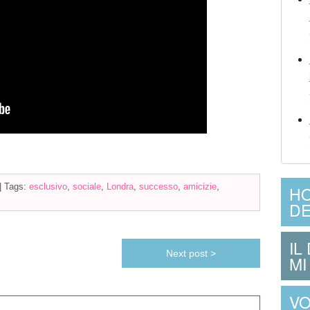
|
Tags:
esclusivo
,
sociale
,
Londra
,
successo
,
amicizie
,
HO
DE
IL
Next post >
MI
VO