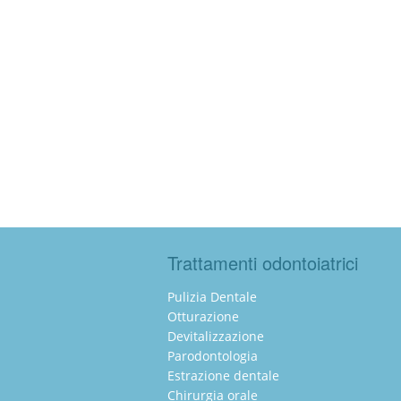
Trattamenti odontoiatrici
Pulizia Dentale
Otturazione
Devitalizzazione
Parodontologia
Estrazione dentale
Chirurgia orale