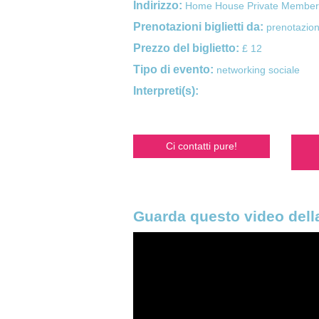
Indirizzo:
Home House Private Member
Prenotazioni biglietti da:
prenotazion
Prezzo del biglietto:
£ 12
Tipo di evento:
networking sociale
Interpreti(s):
Ci contatti pure!
Guarda questo video della