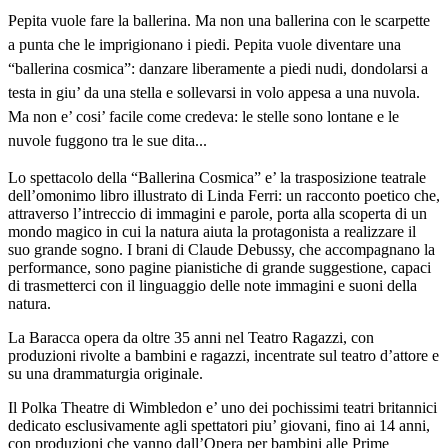
Pepita vuole fare la ballerina. Ma non una ballerina con le scarpette
a punta che le imprigionano i piedi. Pepita vuole diventare una
“ballerina cosmica”: danzare liberamente a piedi nudi, dondolarsi a
testa in giu’ da una stella e sollevarsi in volo appesa a una nuvola.
Ma non e’ cosi’ facile come credeva: le stelle sono lontane e le
nuvole fuggono tra le sue dita...
Lo spettacolo della “Ballerina Cosmica” e’ la trasposizione teatrale
dell’omonimo libro illustrato di Linda Ferri: un racconto poetico che,
attraverso l’intreccio di immagini e parole, porta alla scoperta di un
mondo magico in cui la natura aiuta la protagonista a realizzare il
suo grande sogno. I brani di Claude Debussy, che accompagnano la
performance, sono pagine pianistiche di grande suggestione, capaci
di trasmetterci con il linguaggio delle note immagini e suoni della
natura.
La Baracca opera da oltre 35 anni nel Teatro Ragazzi, con
produzioni rivolte a bambini e ragazzi, incentrate sul teatro d’attore e
su una drammaturgia originale.
Il Polka Theatre di Wimbledon e’ uno dei pochissimi teatri britannici
dedicato esclusivamente agli spettatori piu’ giovani, fino ai 14 anni,
con produzioni che vanno dall’Opera per bambini alle Prime