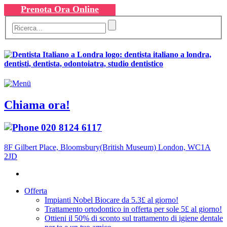
Prenota Ora Online
Chiama ora!
020 8124 6117
8F Gilbert Place, Bloomsbury(British Museum) London, WC1A
2JD
Offerta
Impianti Nobel Biocare da 5.3£ al giorno!
Trattamento ortodontico in offerta per sole 5£ al giorno!
Ottieni il 50% di sconto sul trattamento di igiene dentale