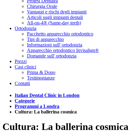
Protesi Dentaira
Chirurgia Orale
Vantaggi e rischi degli impianti
Articoli sugli impianti dentali
All-on-4® (Same-day teeth)
Ortodonzia
Pacchetto apparecchio ortodontico
Tipi di apparecchio
Informazioni sull' ortodonzia
Apparecchio ortodontico Invisalign®
Domande sull' ortodonzia
Prezzi
Casi clinici
Prima & Dopo
Testimonianze
Contatti
Italian Dental Clinic in London
Categorie
Programmi a Londra
Cultura: La ballerina cosmica
Cultura: La ballerina cosmica