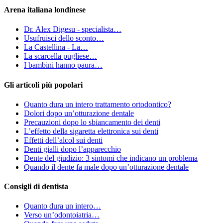
Arena italiana londinese
Dr. Alex Digesu - specialista…
Usufruisci dello sconto…
La Castellina - La…
La scarcella pugliese…
I bambini hanno paura…
Gli articoli più popolari
Quanto dura un intero trattamento ortodontico?
Dolori dopo un’otturazione dentale
Precauzioni dopo lo sbiancamento dei denti
L’effetto della sigaretta elettronica sui denti
Effetti dell’alcol sui denti
Denti gialli dopo l’apparecchio
Dente del giudizio: 3 sintomi che indicano un problema
Quando il dente fa male dopo un’otturazione dentale
Consigli di dentista
Quanto dura un intero…
Verso un’odontoiatria…