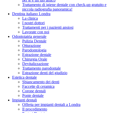
per te e un tuo amico
Trattamento di igiene dentale con check-up gratuito e
piccola radiografia panoramica!
Dentista italiano Londra
La clinica
I nostri dottori
Trattamenti per i pazienti ansiosi
Lavorate con noi
Odontoiatria generale
Pulizia Dentale
Otturazione
Parodontologia
Estrazione dentale
Chirurgia Orale
Devitalizzazione
Trattamento parodontale
Estrazione denti del giudizio
Estetica dentale
Sbiancamento dei denti
Faccette di ceramica
Corone dentali
Ponte dentale
Impianti dentali
Offerta per impianti dentali a Londra
Il procedimento