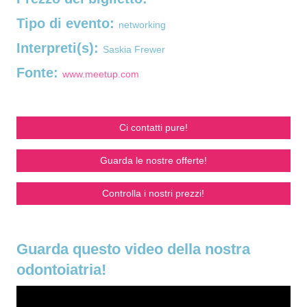
Tipo di evento:
networking
Interpreti(s):
Saskia Frewer
Fonte:
www.meetup.com
Ci contatti pure!
Guarda le nostre offerte!
Controlla i nostri prezzi!
Guarda questo video della nostra
odontoiatria!