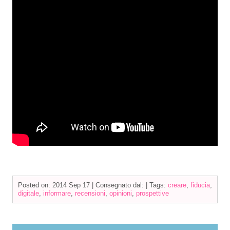
Posted on: 2014 Sep 17 |
Consegnato dal:
|
Tags:
creare
,
fiducia
,
digitale
,
informare
,
recensioni
,
opinioni
,
prospettive