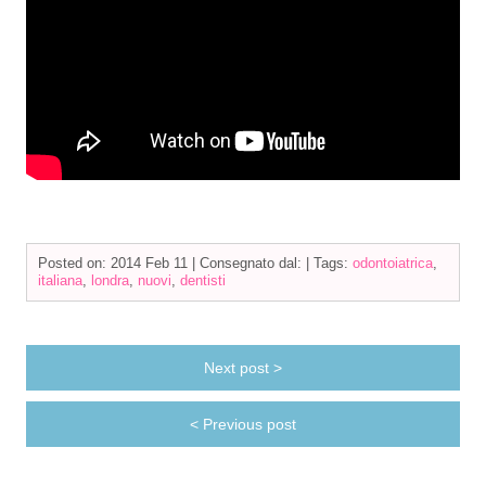
Posted on: 2014 Feb 11 |
Consegnato dal:
|
Tags:
odontoiatrica
,
italiana
,
londra
,
nuovi
,
dentisti
Next post >
< Previous post