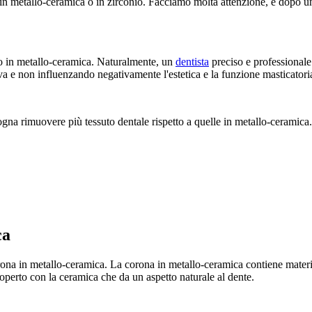
e in metallo-ceramica o in zirconio. Facciamo molta attenzione, e dopo u
o in metallo-ceramica. Naturalmente, un
dentista
preciso e professional
a e non influenzando negativamente l'estetica e la funzione masticatori
gna rimuovere più tessuto dentale rispetto a quelle in metallo-ceramica.
ca
ona in metallo-ceramica. La corona in metallo-ceramica contiene material
coperto con la ceramica che da un aspetto naturale al dente.