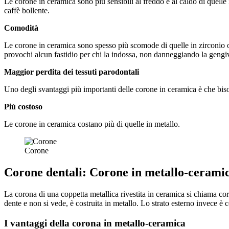
Le corone in ceramica sono più sensibili al freddo e al caldo di quell
caffè bollente.
Comodità
Le corone in ceramica sono spesso più scomode di quelle in zirconio 
provochi alcun fastidio per chi la indossa, non danneggiando la gengiv
Maggior perdita dei tessuti parodontali
Uno degli svantaggi più importanti delle corone in ceramica è che biso
Più costoso
Le corone in ceramica costano più di quelle in metallo.
Corone
Corone dentali: Corone in metallo-cerami
La corona di una coppetta metallica rivestita in ceramica si chiama cor
dente e non si vede, è costruita in metallo. Lo strato esterno invece è 
I vantaggi della corona in metallo-ceramica