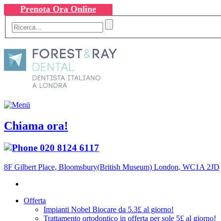
Prenota Ora Online
Chiama ora!
020 8124 6117
8F Gilbert Place, Bloomsbury(British Museum) London, WC1A 2JD
Offerta
Impianti Nobel Biocare da 5.3£ al giorno!
Trattamento ortodontico in offerta per sole 5£ al giorno!