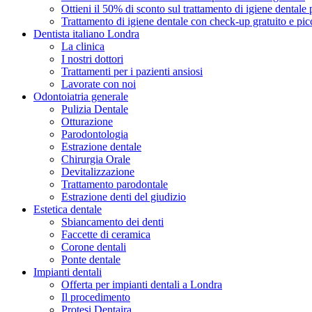
Ottieni il 50% di sconto sul trattamento di igiene dentale 
Trattamento di igiene dentale con check-up gratuito e pi
Dentista italiano Londra
La clinica
I nostri dottori
Trattamenti per i pazienti ansiosi
Lavorate con noi
Odontoiatria generale
Pulizia Dentale
Otturazione
Parodontologia
Estrazione dentale
Chirurgia Orale
Devitalizzazione
Trattamento parodontale
Estrazione denti del giudizio
Estetica dentale
Sbiancamento dei denti
Faccette di ceramica
Corone dentali
Ponte dentale
Impianti dentali
Offerta per impianti dentali a Londra
Il procedimento
Protesi Dentaira