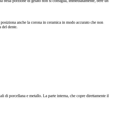
na bella porzione di gelato non si consiglia, immediatamente, bere un
e posiziona anche la corona in ceramica in modo accurato che non
a del dente.
i di porcellana e metallo. La parte interna, che copre direttamente il