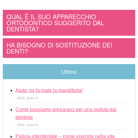
QUAL È IL SUO APPARECCHIO
ORTODONTICO SUGGERITO DAL
DENTISTA?
HA BISOGNO DI SOSTITUZIONE DEI
DENTI?
Ultimo
Aiuto, mi fa male la mandibola!
- 2023. June 01
Come possiamo prepararci per una seduta dal
dentista
- 2023. June 01
Pulizia interdentale – come inserirla nella vita