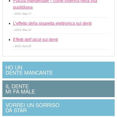
Pulizia interdentale – come inserirla nella vita
quotidiana
- 2023. May 17
L’effetto della sigaretta elettronica sui denti
- 2023. May 14
Effetti dell’alcol sui denti
- 2023. April 20
HO UN
DENTE MANCANTE
IL DENTE
MI FA MALE
VORREI UN SORRISO
DA STAR