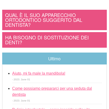
QUAL È IL SUO APPARECCHIO
ORTODONTICO SUGGERITO DAL
DENTISTA?
HA BISOGNO DI SOSTITUZIONE DEI
DENTI?
Ultimo
Aiuto, mi fa male la mandibola!
- 2023. June 01
Come possiamo prepararci per una seduta dal
dentista
- 2023. June 01