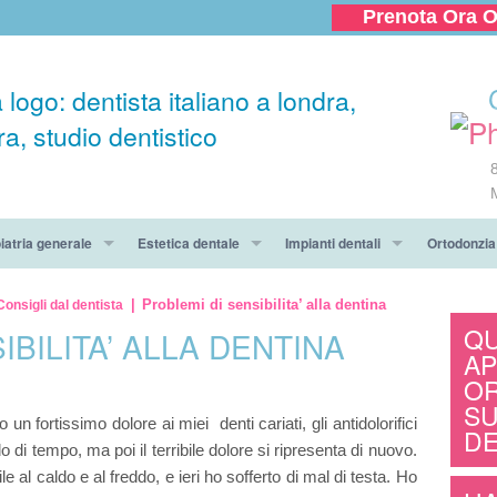
Prenota Ora O
iatria generale
Estetica dentale
Impianti dentali
Ortodonzia
 Dentale
Sbiancamento dei denti
Offerta per impianti dentali a Lon
Pacchetto 
Problemi di sensibilita’ alla dentina
Consigli dal dentista
QU
IBILITA’ ALLA DENTINA
 giorno!
zione
Faccette di ceramica
Il procedimento
Tipi di app
AP
O
e dentale per te e un tuo amico
ntologia
Corone dentali
Protesi Dentaira
Informazion
SU
 fortissimo dolore ai miei denti cariati, gli antidolorifici
DE
uito e piccola radiografia panoramica!
ione dentale
Ponte dentale
Chirurgia Orale
Apparecchi
di tempo, ma poi il terribile dolore si ripresenta di nuovo.
al caldo e al freddo, e ieri ho sofferto di mal di testa. Ho
gia Orale
Vantaggi e rischi degli impianti
Domande su