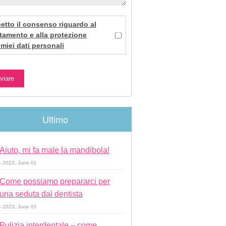
etto il consenso riguardo al
ttamento e alla protezione
 miei dati personali
Ultimo
Aiuto, mi fa male la mandibola!
- 2023. June 01
Come possiamo prepararci per
una seduta dal dentista
- 2023. June 01
Pulizia interdentale – come