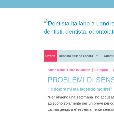
Offerta
Dentista italiano Londra
Odonto
Impianti Nobel Biocare da 5.3£ al giorno!
La clinica
Pulizia
Italian Dental Clinic in London
Categorie
PROBLEMI DI SENS
Trattamento ortodontico in offerta per sole 5£ al
I nostri dottori
Ottura
“ Il dolore mi sta facendo morire!”
Ottieni il 50% di sconto sul trattamento di igien
Trattamenti per i pazienti ansiosi
Parodo
“Per almeno una settimana ho accusato un
Trattamento di igiene dentale con check-up grat
Lavorate con noi
Estraz
agiscono solamente per un breve periodo 
La mia gengiva e’ estremamente sensibile 
Chirur