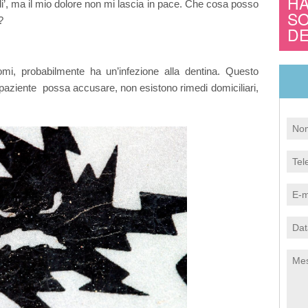
HA
’, ma il mio dolore non mi lascia in pace. Che cosa posso
SO
?
izzazione
Articoli sugli impianti dentali
DE
mento parodontale
All-on-4® (Same-day teeth)
omi, probabilmente ha un’infezione alla dentina. Questo
 paziente possa accusare, non esistono rimedi domiciliari,
one denti del giudizio