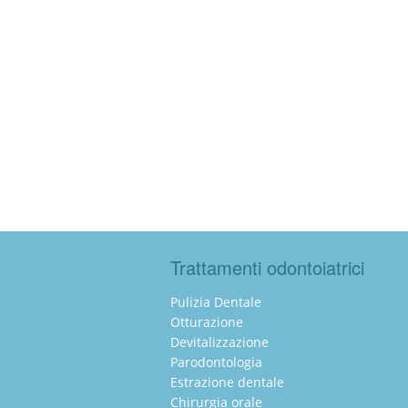
Trattamenti odontoiatrici
Pulizia Dentale
Otturazione
Devitalizzazione
Parodontologia
Estrazione dentale
Chirurgia orale