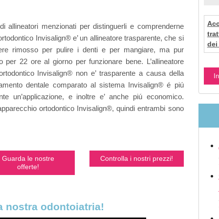
Acc
di allineatori menzionati per distinguerli e comprenderne
tra
 ortodontico
Invisalign® e’ un allineatore trasparente, che si
dei
re rimosso per pulire i denti e per mangiare, ma pur
 per 22 ore al giorno per funzionare bene. L’allineatore
ortodontico Invisalign® non e’ trasparente a causa della
rattamento dentale comparato al sistema Invisalign® é piú
nte un’applicazione, e inoltre e’ anche piú economico.
’apparecchio ortodontico Invisalign®, quindi entrambi sono
Guarda le nostre
Controlla i nostri prezzi!
offerte!
 nostra odontoiatria!