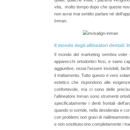
vita, molto tempo dopo che queste novi
Devital
non avrai mai sentito parlare né dell’ap
Inman.
Tratta
Estrazi
Il mondo degli allineatori dentali: 
Il mondo del marketing sembra voler s
apparecchi ortodontici fissi, e siano ca
aggiuntive, ossia l’essere invisibili, fac
il trattamento. Tutto questo é vero solam
estetico che rispondono alle esigenz
confortevole, ma ci sono delle precis
l’allineatore Inman sono strumenti ortodon
specificatamente i denti frontali dell’ar
quando si sorride, nella desiderata e cor
con problemi non gravi di riallineamento
e non sostituiscono completamente i tradi