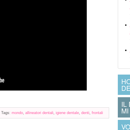
HO
DE
IL
MI
|
Tags:
mondo
,
allineatori dentali
,
igiene dentale
,
denti
,
frontali
VO