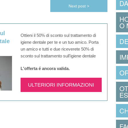
DA
Next post >
HO
O 
ul
Ottieni il 50% di sconto sul trattamento di
DE
tale
igiene dentale per te e un tuo amico. Porta
un amico e tutti e due riceverete 50% di
IM
sconto sul trattamento sull'igiene dentale
L'offerta é ancora valida.​
O
ULTERIORI INFORMAZIONI
OT
ES
CH
FA