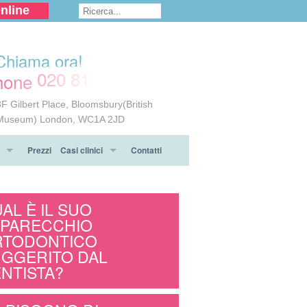
nline
Chiama ora!
020 8124 6117
8F Gilbert Place, Bloomsbury(British
Museum) London, WC1A 2JD
Prezzi
Casi clinici
Contatti
dra
apparecchio ortodontico
Prima & Dopo
AL È IL SUO
arecchio
Testimonianze
PARECCHIO
RTODONTICO
i sull' ortodonzia
GGERITO DAL
NTISTA?
o ortodontico Invisalign®
ll' ortodonzia