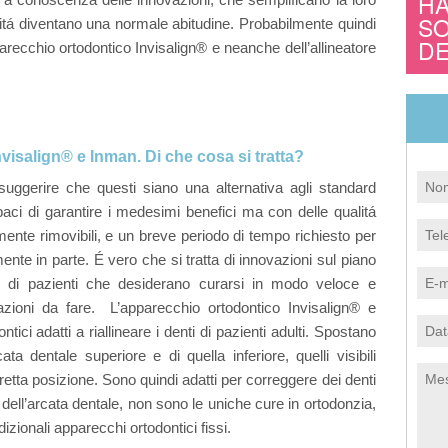
HA
SO
tá diventano una normale abitudine. Probabilmente quindi
izzazione
Articoli sugli impianti dentali
DE
parecchio ortodontico Invisalign® e neanche dell’allineatore
mento parodontale
All-on-4® (Same-day teeth)
one denti del giudizio
Invisalign® e Inman. Di che cosa si tratta?
uggerire che questi siano una alternativa agli standard
paci di garantire i medesimi benefici ma con delle qualitá
ilmente rimovibili, e un breve periodo di tempo richiesto per
ente in parte. É vero che si tratta di innovazioni sul piano
e di pazienti che desiderano curarsi in modo veloce e
azioni da fare. L’apparecchio ortodontico Invisalign® e
tici adatti a riallineare i denti di pazienti adulti. Spostano
cata dentale superiore e di quella inferiore, quelli visibili
retta posizione. Sono quindi adatti per correggere dei denti
 dell’arcata dentale, non sono le uniche cure in ortodonzia,
zionali apparecchi ortodontici fissi.