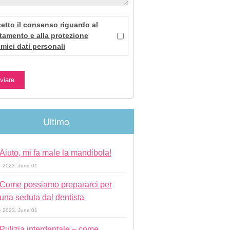
etto il consenso riguardo al
ttamento e alla protezione
 miei dati personali
Ultimo
Aiuto, mi fa male la mandibola!
- 2023. June 01
Come possiamo prepararci per
una seduta dal dentista
- 2023. June 01
Pulizia interdentale – come