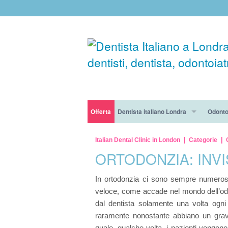
Offerta
Dentista italiano Londra
Odonto
Impianti Nobel Biocare da 5.3£ al giorno!
La clinica
Pulizia
Italian Dental Clinic in London
Categorie
ORTODONZIA: INVI
Trattamento ortodontico in offerta per sole 5£ al
I nostri dottori
Ottura
In ortodonzia ci sono sempre numerose
Ottieni il 50% di sconto sul trattamento di igien
Trattamenti per i pazienti ansiosi
Parodo
veloce, come accade nel mondo dell’odo
Trattamento di igiene dentale con check-up grat
Lavorate con noi
Estraz
dal dentista solamente una volta ogn
raramente nonostante abbiano un grav
Chirur
quale, qualche volta, i pazienti vengon