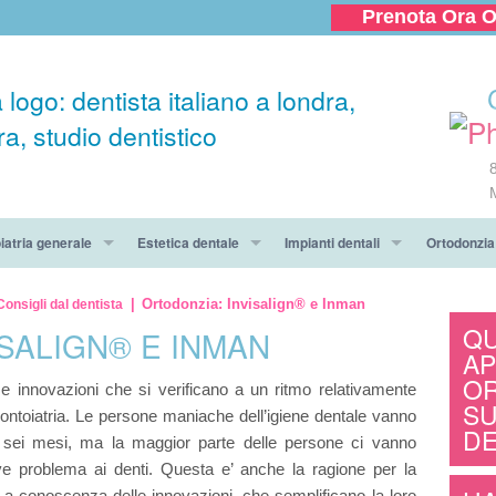
Prenota Ora O
iatria generale
Estetica dentale
Impianti dentali
Ortodonzia
 Dentale
Sbiancamento dei denti
Offerta per impianti dentali a Lon
Pacchetto 
Ortodonzia: Invisalign® e Inman
Consigli dal dentista
QU
SALIGN® E INMAN
 giorno!
zione
Faccette di ceramica
Il procedimento
Tipi di app
AP
O
 innovazioni che si verificano a un ritmo relativamente
e dentale per te e un tuo amico
ntologia
Corone dentali
Protesi Dentaira
Informazion
SU
ntoiatria. Le persone maniache dell’igiene dentale vanno
DE
uito e piccola radiografia panoramica!
ione dentale
Ponte dentale
Chirurgia Orale
Apparecchi
i sei mesi, ma la maggior parte delle persone ci vanno
e problema ai denti. Questa e’ anche la ragione per la
gia Orale
Vantaggi e rischi degli impianti
Domande su
o a conoscenza delle innovazioni, che semplificano la loro