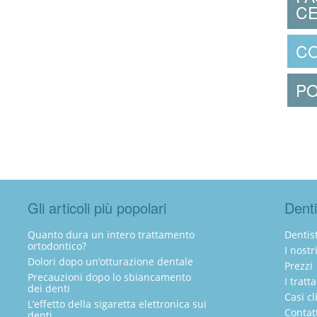
CE
CO
PO
Gli articoli più popolari
Denti
Quanto dura un intero trattamento
Dentist
ortodontico?
I nostr
Dolori dopo un’otturazione dentale
Prezzi
Precauzioni dopo lo sbiancamento
I tratt
dei denti
Casi cl
L’effetto della sigaretta elettronica sui
Contat
denti